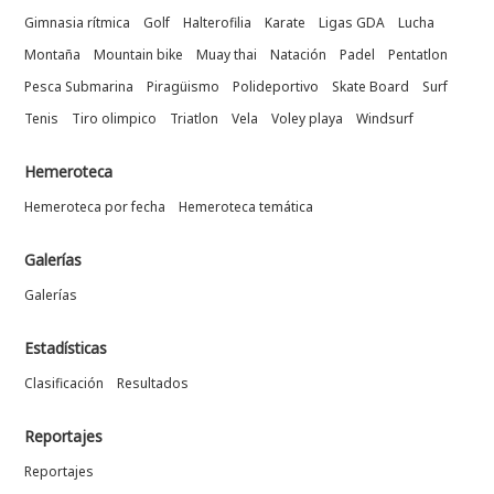
Gimnasia rítmica
Golf
Halterofilia
Karate
Ligas GDA
Lucha
Montaña
Mountain bike
Muay thai
Natación
Padel
Pentatlon
Pesca Submarina
Piragüismo
Polideportivo
Skate Board
Surf
Tenis
Tiro olimpico
Triatlon
Vela
Voley playa
Windsurf
Hemeroteca
Hemeroteca por fecha
Hemeroteca temática
Galerías
Galerías
Estadísticas
Clasificación
Resultados
Reportajes
Reportajes