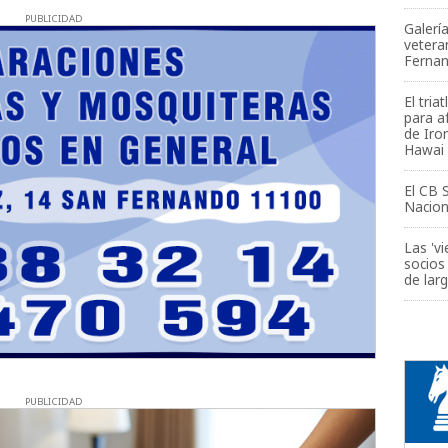
PUBLICIDAD
Galerí
vetera
Fernan
El tri
para a
de Iro
Hawai
El CB 
Nacion
Las 'v
socios
de lar
PUBLICIDAD