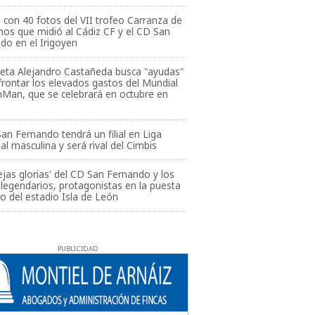
a con 40 fotos del VII trofeo Carranza de
nos que midió al Cádiz CF y el CD San
do en el Irigoyen
atleta Alejandro Castañeda busca "ayudas"
frontar los elevados gastos del Mundial
nMan, que se celebrará en octubre en
San Fernando tendrá un filial en Liga
al masculina y será rival del Cimbis
iejas glorias' del CD San Fernando y los
 legendarios, protagonistas en la puesta
go del estadio Isla de León
PUBLICIDAD