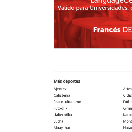
Más deportes
Ajedrez
Arte
Calistenia
Cicl
Fisicoculturismo
Fútb
Fútbol 7
Gimn
Halterofilia
Kara
Lucha
Mont
Muay thai
Nata