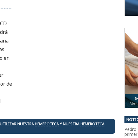
 CD
ndrá
mana
as
go en
or
dor de
l
NOTIC
 UTILIZAR NUESTRA
HEMEROTECA
Y NUESTRA
HEMEROTECA
Pedro 
primer