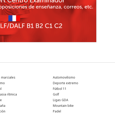
s marciales
Automovilismo
ismo
Deporte extremo
ol
Fútbol 11
asia rítmica
Golf
te
Ligas GDA
aña
Mountain bike
ción
Padel