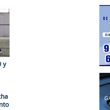
 y
cha
nto