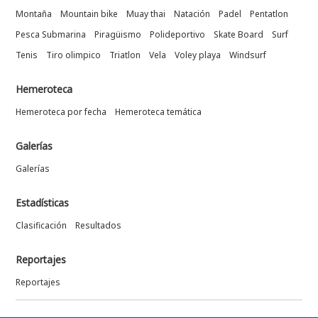
Montaña
Mountain bike
Muay thai
Natación
Padel
Pentatlon
Pesca Submarina
Piragüismo
Polideportivo
Skate Board
Surf
Tenis
Tiro olimpico
Triatlon
Vela
Voley playa
Windsurf
Hemeroteca
Hemeroteca por fecha
Hemeroteca temática
Galerías
Galerías
Estadísticas
Clasificación
Resultados
Reportajes
Reportajes